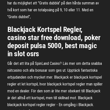
har du möjlighet att "Gratis dubbla” på den hårda summan av
två kort som har en totalpoäng på 9, 10 eller 11. Med en
”Gratis dubbel",
Blackjack Kortspel Regler,
casino star free download, poker
deposit pulsa 5000, best magic
in slot osrs
Går det att lita på SpinLand Casino? Läs mer om detta snabba
nätcasino och alla bonusar som ges ut. Upptäck fantastiska
erbjudanden och mycket mer. Blackjack er blackjack kortspel
regler et let kortspil, hvor blackjack kortspel regler man spiller
mod en dealer. För den som är lite mer obekant till Blackjack
är det alltså ett kortspel, men till skillnad mot. Blackjack
blackjack kortspel regler regler - En omgång i Blackjack.