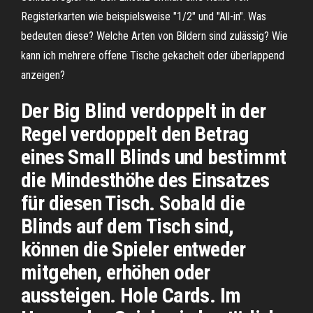
Registerkarten wie beispielsweise "1/2" und "All-in". Was
bedeuten diese? Welche Arten von Bildern sind zulässig? Wie
kann ich mehrere offene Tische gekachelt oder überlappend
anzeigen?
Der Big Blind verdoppelt in der
Regel verdoppelt den Betrag
eines Small Blinds und bestimmt
die Mindesthöhe des Einsatzes
für diesen Tisch. Sobald die
Blinds auf dem Tisch sind,
können die Spieler entweder
mitgehen, erhöhen oder
aussteigen. Hole Cards. Im