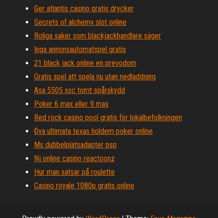
Ger atlantis casino gratis drycker
Secrets of alchemy slot online
Roliga saker som blackjackhandlare säger
Inga annonsautomatspel gratis
21 black jack online en prevodom
Gratis spel att spela nu utan nedladdning
Asa 5505 ssc tomt spårskydd
Poker 6 max eller 9 max
Red rock casino pool gratis för lokalbefolkningen
Öva ultimata texas holdem poker online
Ms dubbelplatsadapter psp
Nj online casino reactoonz
Hur man satsar på roulette
Casino royale 1080p gratis online