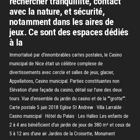
rechercher tranquillité, contact
avec la nature, et sécurité,
notamment dans les aires de
jeux. Ce sont des espaces dédiés
à la
Immortalisé par d'innombrables cartes postales, le Casino
municipal de Nice était un célèbre complexe de
divertissements avec cercle et salles de jeux, glacier,
Appellations, Casino municipal. Parties constituantes non
Elévation d'une façade du casino, détail sur l'une des deux
tours. Vue d'ensemble du jardin du casino et de la ""grotte"".
Carte postale 5 juin 2018 Eglise St Andrew · Villa Larralde ·
Casino municipal · Hôtel du Palais · Les Halles Les enfants de
2 à 4 ans bénéficient d'un jardin de jeux de 380 m² et ceux de
5 à 12 ans d'une air Jardins de la Croisette, Monument