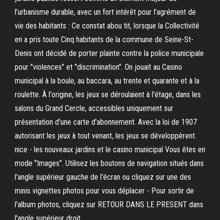
l’urbanisme durable, avec un fort intérêt pour l'agrément de
vie des habitants : Ce constat abou tit, lorsque la Collectivité
en a pris toute Cinq habitants de la commune de Seine-St-
Denis ont décidé de porter plainte contre la police municipale
pour "violences" et "discrimination". On jouait au Casino
municipal à la boule, au baccara, au trente et quarante et à la
roulette. À l'origine, les jeux se déroulaient à l'étage, dans les
salons du Grand Cercle, accessibles uniquement sur
présentation d'une carte d'abonnement. Avec la loi de 1907
autorisant les jeux à tout venant, les jeux se développèrent.
nice - les nouveaux jardins et le casino municipal Vous êtes en
mode "Images". Utilisez les boutons de navigation situés dans
l'angle supérieur gauche de l'écran ou cliquez sur une des
minis vignettes photos pour vous déplacer - Pour sortir de
l'album photos, cliquez sur RETOUR DANS LE PRESENT dans
l'angle supérieur droit.