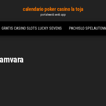
calendario poker casino la toja
portalewxb.web.app
GRATIS CASINO SLOTS LUCKY SEVENS
PACHISLO SPELAUTOM
ramvara