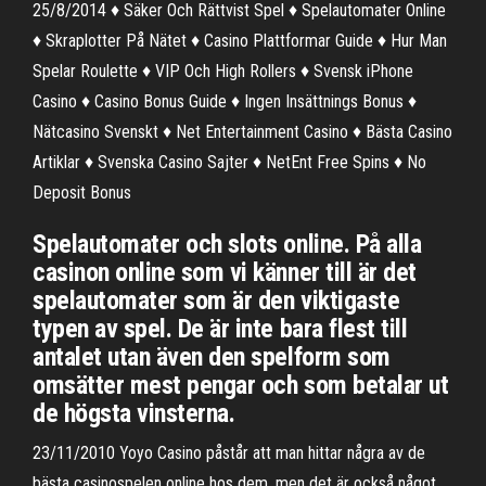
25/8/2014 ♦ Säker Och Rättvist Spel ♦ Spelautomater Online
♦ Skraplotter På Nätet ♦ Casino Plattformar Guide ♦ Hur Man
Spelar Roulette ♦ VIP Och High Rollers ♦ Svensk iPhone
Casino ♦ Casino Bonus Guide ♦ Ingen Insättnings Bonus ♦
Nätcasino Svenskt ♦ Net Entertainment Casino ♦ Bästa Casino
Artiklar ♦ Svenska Casino Sajter ♦ NetEnt Free Spins ♦ No
Deposit Bonus
Spelautomater och slots online. På alla
casinon online som vi känner till är det
spelautomater som är den viktigaste
typen av spel. De är inte bara flest till
antalet utan även den spelform som
omsätter mest pengar och som betalar ut
de högsta vinsterna.
23/11/2010 Yoyo Casino påstår att man hittar några av de
bästa casinospelen online hos dem, men det är också något