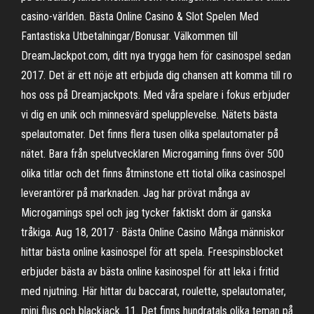
casino-världen. Bästa Online Casino & Slot Spelen Med
Fantastiska Utbetalningar/Bonusar. Välkommen till
DreamJackpot.com, ditt nya trygga hem för casinospel sedan
2017. Det är ett nöje att erbjuda dig chansen att komma till ro
hos oss på Dreamjackpots. Med våra spelare i fokus erbjuder
vi dig en unik och minnesvärd spelupplevelse. Nätets bästa
spelautomater. Det finns flera tusen olika spelautomater på
nätet. Bara från spelutvecklaren Microgaming finns över 500
olika titlar och det finns åtminstone ett tiotal olika casinospel
leverantörer på marknaden. Jag har prövat många av
Microgamings spel och jag tycker faktiskt dom är ganska
tråkiga. Aug 18, 2017 · Bästa Online Casino Många människor
hittar bästa online kasinospel för att spela. Freespinsblocket
erbjuder bästa av bästa online kasinospel för att leka i fritid
med njutning. Här hittar du baccarat, roulette, spelautomater,
mini flus och blackjack. 11. Det finns hundratals olika teman på