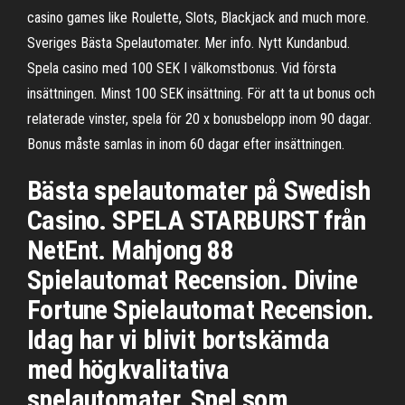
casino games like Roulette, Slots, Blackjack and much more.
Sveriges Bästa Spelautomater. Mer info. Nytt Kundanbud.
Spela casino med 100 SEK I välkomstbonus. Vid första
insättningen. Minst 100 SEK insättning. För att ta ut bonus och
relaterade vinster, spela för 20 x bonusbelopp inom 90 dagar.
Bonus måste samlas in inom 60 dagar efter insättningen.
Bästa spelautomater på Swedish
Casino. SPELA STARBURST från
NetEnt. Mahjong 88
Spielautomat Recension. Divine
Fortune Spielautomat Recension.
Idag har vi blivit bortskämda
med högkvalitativa
spelautomater. Spel som